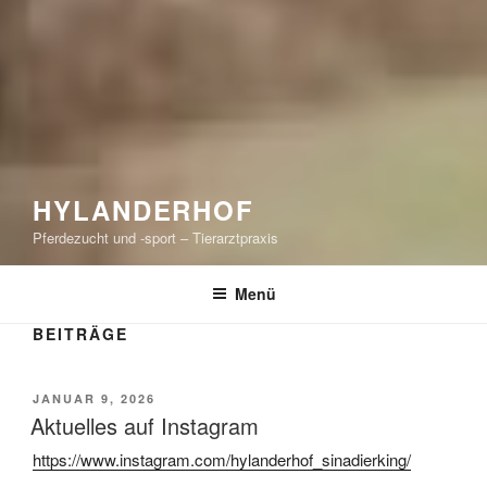
HYLANDERHOF
Pferdezucht und -sport – Tierarztpraxis
Menü
BEITRÄGE
VERÖFFENTLICHT
JANUAR 9, 2026
AM
Aktuelles auf Instagram
https://www.instagram.com/hylanderhof_sinadierking/